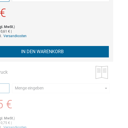
estellmenge dieses Artikels ist 5.
 €
gl. MwSt.
)
b
0,61 €
|
gl.
Versandkosten
IN DEN WARENKORB
ruck
Menge eingeben
estellmenge dieses Artikels ist 5.
5 €
gl. MwSt.
)
b
0,75 €
|
gl.
Versandkosten