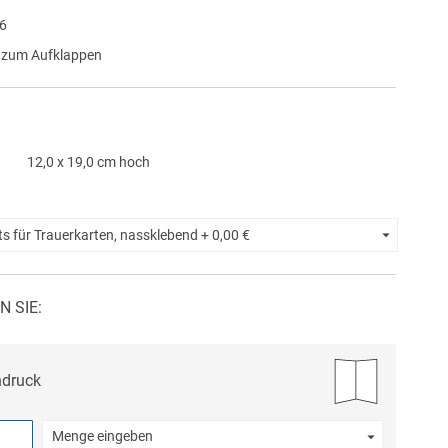
6
 zum Aufklappen
12,0 x 19,0 cm hoch
ts für Trauerkarten, nassklebend +
0,00 €
N SIE:
ndruck
Menge eingeben