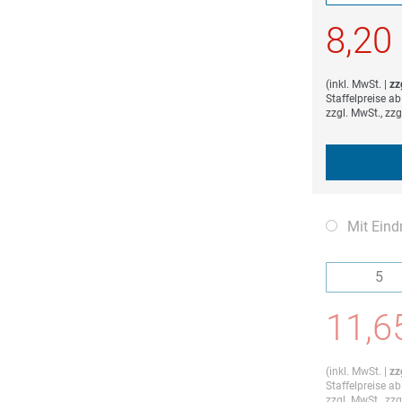
Die Mindestb
8,20
(
inkl. MwSt.
|
zz
Staffelpreise a
zzgl. MwSt., zz
Mit Eind
Die Mindestb
11,6
(
inkl. MwSt.
|
zz
Staffelpreise a
zzgl. MwSt., zz