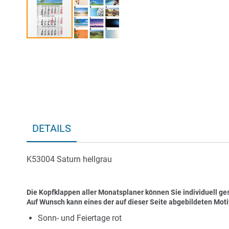
Zum
Anfang
der
Bildergalerie
springen
DETAILS
K53004 Saturn hellgrau
Die Kopfklappen aller Monatsplaner können Sie individuell ges
Auf Wunsch kann eines der auf dieser Seite abgebildeten Mot
Sonn- und Feiertage rot