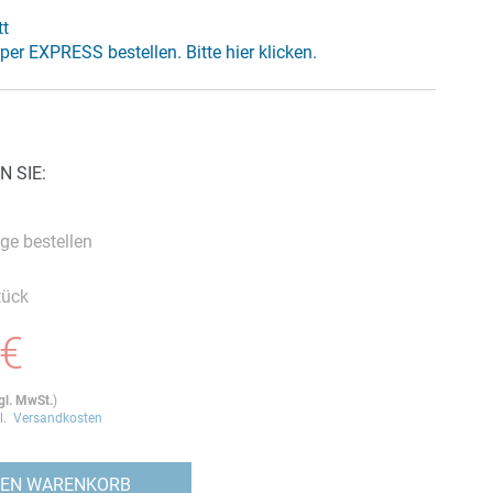
tt
 per EXPRESS bestellen. Bitte hier klicken.
N SIE:
ge bestellen
tück
 €
gl. MwSt.
)
gl.
Versandkosten
DEN WARENKORB