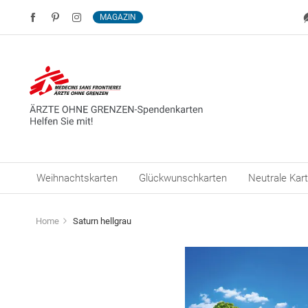
MAGAZIN
Weihnachtskarten
Glückwunschkarten
Neutrale Kar
Home
Saturn hellgrau
Zum
Ende
der
Bildergalerie