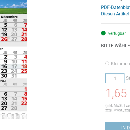
PDF-Datenbla
Diesen Artikel
verfügbar
BITTE WÄHLE
Kleinmen
S
1,65
(
inkl. MwSt.
|
zz
zzgl. MwSt., zz
IN 