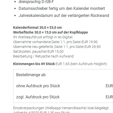
dreisprachig D-GB-F
Datumsschieber fertig um den Kalender montiert
Jahreskalendarium auf der verlängerten Rückwand
Kalenderformat 30,0 × 53,0 cm
Werbefläche 30,0 × 15,0 cm auf der Kopfklappe
Ihr Werbeaufdruck erfolgt in 4c-Digital.
Übernahme vorhandene Datei 1:1, pro Datei
EUR
19,90
Übernahme neu gelieferte, Datei 1:1, pro Datei
EUR
29,90
Satzkosten, pauschal
EUR
15,00
Bearbeitung / Retusche nach Aufwand
Kleinmengen bis 49 Stück
EUR
1,65 (kein Aufdruck möglich)
Bestellmenge ab
ohne Aufdruck pro Stück
EUR
zzgl. Aufdruck pro Stück
EUR
Einzelverpackungen (Wellpapp-Versandtasche) lose beigelegt:
Artikel-Nr. K5920
EUR
1,30 pro Stück