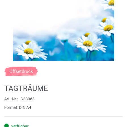
Zum
Anfang
der
TAGTRÄUME
Bildergalerie
springen
Art.-Nr.
G38063
Format: DIN A4
verfügbar