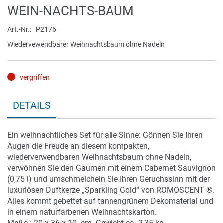
Zum
WEIN-NACHTS-BAUM
Anfang
der
Art.-Nr.
P2176
Bildergalerie
Wiedervewendbarer Weihnachtsbaum ohne Nadeln
springen
vergriffen
DETAILS
Ein weihnachtliches Set für alle Sinne: Gönnen Sie Ihren
Augen die Freude an diesem kompakten,
wiederverwendbaren Weihnachtsbaum ohne Nadeln,
verwöhnen Sie den Gaumen mit einem Cabernet Sauvignon
(0,75 l) und umschmeicheln Sie Ihren Geruchssinn mit der
luxuriösen Duftkerze „Sparkling Gold“ von ROMOSCENT ®.
Alles kommt gebettet auf tannengrünem Dekomaterial und
in einem naturfarbenen Weihnachtskarton.
Maße : 20 x 36 x 10. cm. Gewicht ca. 2,35 kg