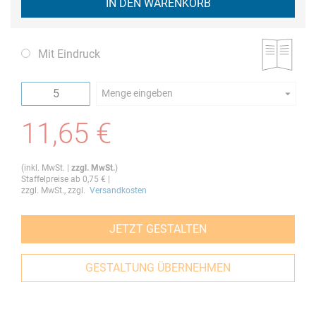
IN DEN WARENKORB
Mit Eindruck
Menge eingeben
Die Mindestbestellmenge dieses Artikels ist 5.
11,65 €
(
inkl. MwSt.
|
zzgl. MwSt.
)
Staffelpreise ab
0,75 €
|
zzgl. MwSt., zzgl.
Versandkosten
JETZT GESTALTEN
GESTALTUNG ÜBERNEHMEN