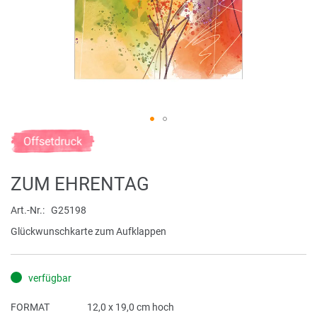
Zum
Anfang
der
ZUM EHRENTAG
Bildergalerie
springen
Art.-Nr.
G25198
Glückwunschkarte zum Aufklappen
verfügbar
FORMAT
12,0 x 19,0 cm hoch