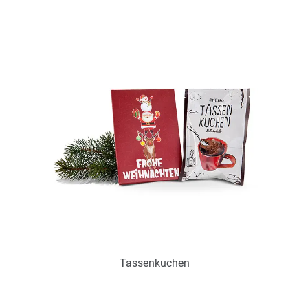
Art.-Nr.: P0374
lieferbar ab ca. Mitte September
Zum Merkzettel hinzufügen
Tassenkuchen
Art.-Nr.: P0373