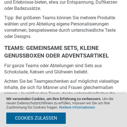
und Erlebnisse bieten, etwa zur Entspannung, Duftkerzen
oder Badezusätze.
Tipp: Bei größeren Teams können Sie mehrere Produkte
wählen und pro Abteilung eigene Personalisierungen
vornehmen, beispielsweise durch unterschiedliche Texte
oder Designs.
TEAMS: GEMEINSAME SETS, KLEINE
GENUSSBOXEN ODER ADVENTSARTIKEL
Für ganze Teams oder Abteilungen sind Sets aus
Schokolade, Keksen und Glühwein beliebt.
Achten Sie bei Teamgeschenken auf möglichst vielseitige
Inhalte, die sich für Männer und Frauen gleichermaßen
eignen. Je größer das Team, desto unterschiedlicher die
Wir verwenden Cookies, um Ihre Erfahrung zu verbessern.
Um die
Geschmäcker. Sets mit klassischen weihnachtlichen
neuen Datenschutzrichtlinien zu erfüllen, müssen wir Sie um Ihre
Zutaten wie Spekulatius, Dominosteinen und Stollen
Zustimmung für Cookies fragen.
Weitere Informationen
kommen bei den meisten gut an.
COOKIES ZULASSEN
SO FINDEN SIE DIE PASSENDEN GESCHENKE