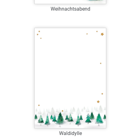
Weihnachtsabend
Art.-Nr.: W38948
Verfügbar
Zum Merkzettel hinzufügen
Waldidylle