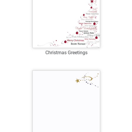
Christmas Greetings
Art.-Nr.: W39073
Verfügbar
Zum Merkzettel hinzufügen