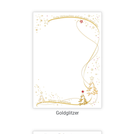
Art.-Nr.: W38768
Verfügbar
Zum Merkzettel hinzufügen
Goldglitzer
Art.-Nr.: W39076