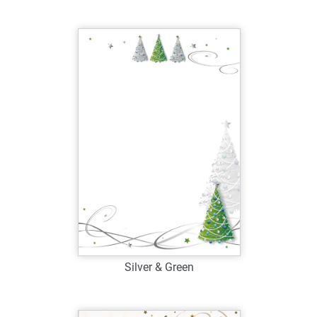
Art.-Nr.: W39068
Verfügbar
Zum Merkzettel hinzufügen
Silver & Green
Art.-Nr.: W39069