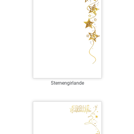
Zum Merkzettel hinzufügen
Sternengirlande
Art.-Nr.: W39077
Verfügbar