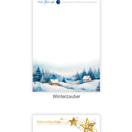
Verfügbar
Zum Merkzettel hinzufügen
Winterzauber
Art.-Nr.: W38957
Verfügbar