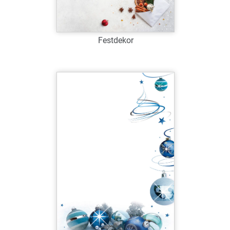
Festdekor
Art.-Nr.: W39074
Verfügbar
Zum Merkzettel hinzufügen