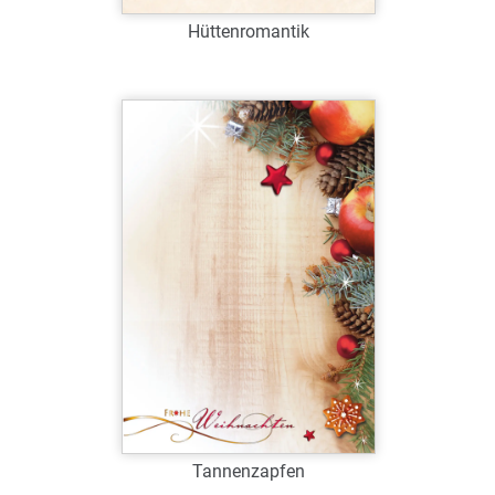
Hüttenromantik
Art.-Nr.: W39067
Verfügbar
Zum Merkzettel hinzufügen
Tannenzapfen