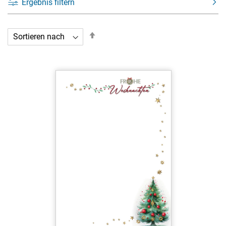
Ergebnis filtern
In
absteigender
Reihenfolge