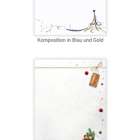
Komposition in Blau und Gold
Art.-Nr.: W38783
Verfügbar
Zum Merkzettel hinzufügen