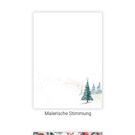
Art.-Nr.: W38259
Verfügbar
Zum Merkzettel hinzufügen
Malerische Stimmung
Art.-Nr.: W38803