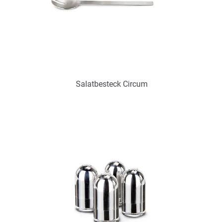
Salatbesteck Circum
Art.-Nr.: PX2274
Verfügbar
Zum Merkzettel hinzufügen