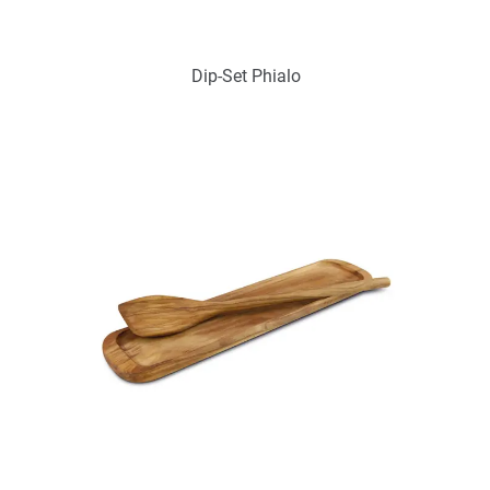
Dip-Set Phialo
Art.-Nr.: PX2223
Verfügbar
Zum Merkzettel hinzufügen