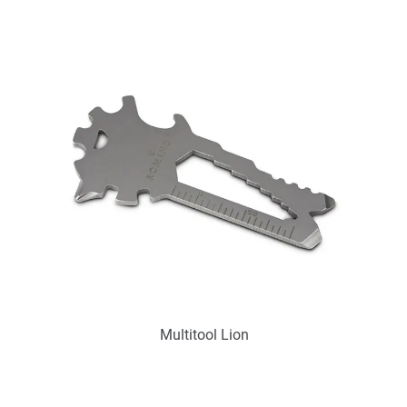
Art.-Nr.: PX2244
Verfügbar
Zum Merkzettel hinzufügen
Multitool Lion
Art.-Nr.: PX2243